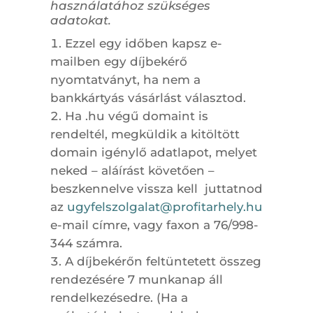
használatához szükséges
adatokat.
Ezzel egy időben kapsz e-
mailben egy díjbekérő
nyomtatványt, ha nem a
bankkártyás vásárlást választod.
Ha .hu végű domaint is
rendeltél, megküldik a kitöltött
domain igénylő adatlapot, melyet
neked – aláírást követően –
beszkennelve vissza kell juttatnod
az
ugyfelszolgalat@profitarhely.hu
e-mail címre, vagy faxon a 76/998-
344 számra.
A díjbekérőn feltüntetett összeg
rendezésére 7 munkanap áll
rendelkezésedre. (Ha a