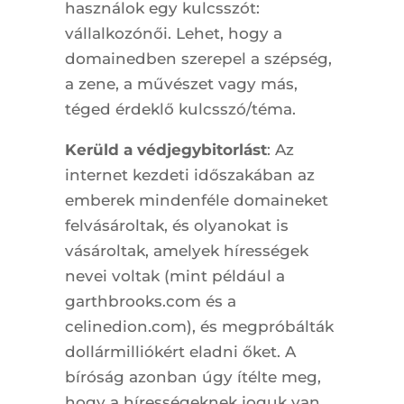
használok egy kulcsszót:
vállalkozónői. Lehet, hogy a
domainedben szerepel a szépség,
a zene, a művészet vagy más,
téged érdeklő kulcsszó/téma.
Kerüld a védjegybitorlást
: Az
internet kezdeti időszakában az
emberek mindenféle domaineket
felvásároltak, és olyanokat is
vásároltak, amelyek hírességek
nevei voltak (mint például a
garthbrooks.com és a
celinedion.com), és megpróbálták
dollármilliókért eladni őket. A
bíróság azonban úgy ítélte meg,
hogy a hírességeknek joguk van