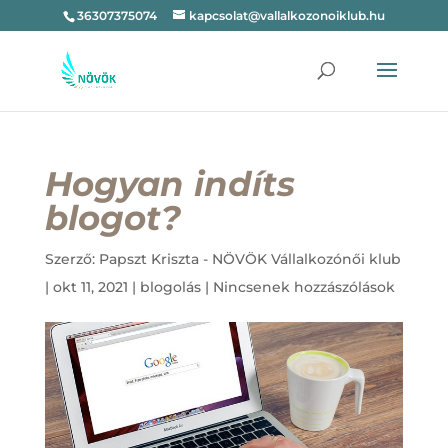
36307375074
kapcsolat@vallalkozonoiklub.hu
Hogyan indíts
blogot?
Szerző:
Papszt Kriszta - NÖVÖK Vállalkozónői klub
|
okt 11, 2021
|
blogolás
|
Nincsenek hozzászólások