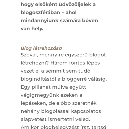
hogy elsőként üdvözöljelek a
blogoszférában – ahol
mindannyiunk számára bőven
van hely.
Blog létrehozása
Szóval, mennyire egyszerű blogot
létrehozni? Három fontos lépés
vezet el a semmit sem tudó
blogindítástól a bloggerré válásig.
Egy pillanat múlva együtt
végigmegyünk ezeken a
lépéseken, de előbb szeretnék
néhány blogolással kapcsolatos
alapvetést ismertetni veled.
Amikor blogbejegyzést írsz, tartsd