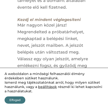
tárhelyet és a domaint általában
évente elő kell fizetned.
Kezdj el mindent véglegesíteni
Már nagyon közel jársz!
Megrendelted a próbatárhelyet,
megkaptad a belépési linket,
nevet, jelszót mailben. A jelszót
belépés után változtasd meg.
Válassz egy olyan jelszót, amelyre
emlékezni fogsz, és győződj meg
róla, hogy erős jelszó.
A weboldalon a minőségi felhasználói élmény
érdekében sütiket használunk.
Miután a fenti lépéseket
Ismerd meg tájékoztatónkat arról, hogy milyen sütiket
elvégezted, indulhat a
használunk, vagy a
beállítások
résznél ki lehet kapcsolni
a használatukat.
munka!
Menj az admin-felület bal oldalán
Elfogad
található menüsávban a