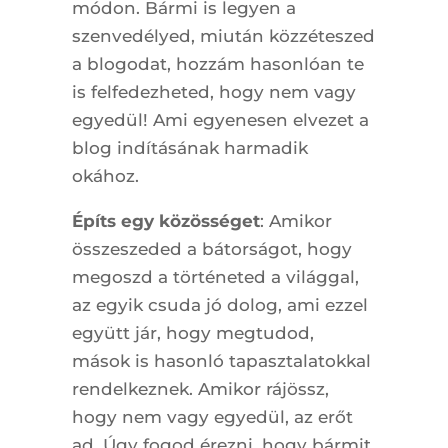
módon. Bármi is legyen a
szenvedélyed, miután közzéteszed
a blogodat, hozzám hasonlóan te
is felfedezheted, hogy nem vagy
egyedül! Ami egyenesen elvezet a
blog indításának harmadik
okához.
Építs egy közösséget
: Amikor
összeszeded a bátorságot, hogy
megoszd a történeted a világgal,
az egyik csuda jó dolog, ami ezzel
együtt jár, hogy megtudod,
mások is hasonló tapasztalatokkal
rendelkeznek. Amikor rájössz,
hogy nem vagy egyedül, az erőt
ad. Úgy fogod érezni, hogy bármit