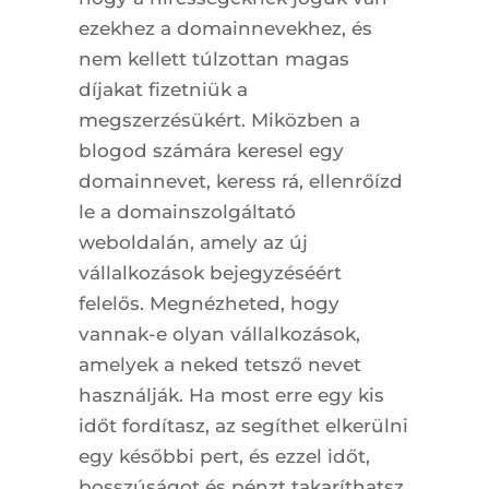
ezekhez a domainnevekhez, és
nem kellett túlzottan magas
díjakat fizetniük a
megszerzésükért. Miközben a
blogod számára keresel egy
domainnevet, keress rá, ellenrőízd
le a domainszolgáltató
weboldalán, amely az új
vállalkozások bejegyzéséért
felelős. Megnézheted, hogy
vannak-e olyan vállalkozások,
amelyek a neked tetsző nevet
használják. Ha most erre egy kis
időt fordítasz, az segíthet elkerülni
egy későbbi pert, és ezzel időt,
bosszúságot és pénzt takaríthatsz