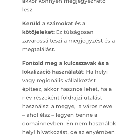
akkor könnyen megjegyezhető
lesz.
Kerüld a számokat és a
kötőjeleket:
Ez túlságosan
zavarossá teszi a megjegyzést és a
megtalálást.
Fontold meg a kulcsszavak és a
lokalizáció használatát
: Ha helyi
vagy regionális vállalkozást
építesz, akkor hasznos lehet, ha a
név részeként földrajzi utalást
használsz: a megye, a város neve
– ahol élsz – legyen benne a
domainnévben. Én nem használok
helyi hivatkozást, de az enyémben