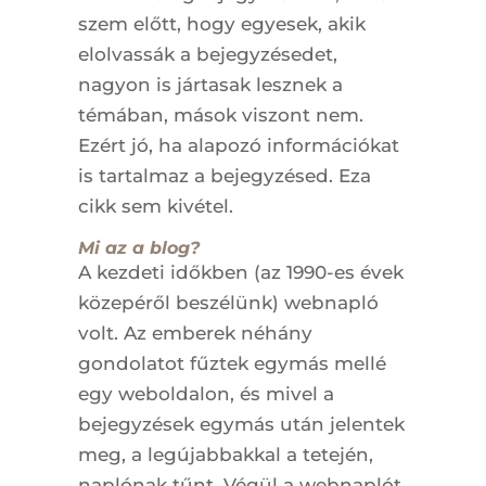
szem előtt, hogy egyesek, akik
elolvassák a bejegyzésedet,
nagyon is jártasak lesznek a
témában, mások viszont nem.
Ezért jó, ha alapozó információkat
is tartalmaz a bejegyzésed. Eza
cikk sem kivétel.
Mi az a blog?
A kezdeti időkben (az 1990-es évek
közepéről beszélünk) webnapló
volt. Az emberek néhány
gondolatot fűztek egymás mellé
egy weboldalon, és mivel a
bejegyzések egymás után jelentek
meg, a legújabbakkal a tetején,
naplónak tűnt. Végül a webnaplót