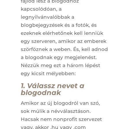
fájlod lesz a blogodhoz
kapcsolódóan, a
legnyilvánvalóbbak a
blogbejegyzések és a fotók, és
ezeknek elérhetőnek kell lenniük
egy szerveren, amikor az emberek
szörföznek a weben. És, kell adnod
a blogodnak egy megjelenést.
Nézzük meg ezt a három lépést
egy kicsit mélyebben:
1. Válassz nevet a
blogodnak
Amikor az új blogodról van szó,
sok múlik a névválasztáson.
Hacsak nem nonprofit szervezet
vagy, akkor .hu vagy .com